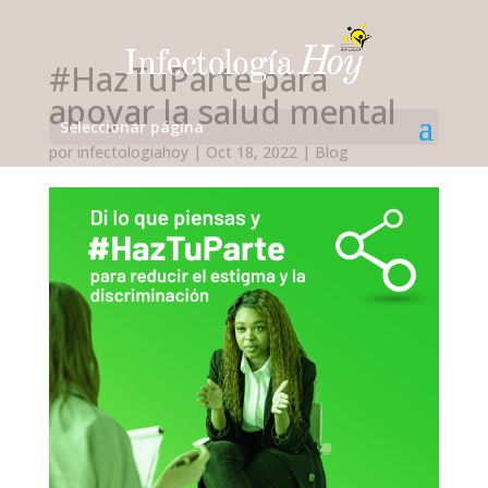
#HazTuParte para
apoyar la salud mental
Seleccionar página
por
infectologiahoy
|
Oct 18, 2022
|
Blog