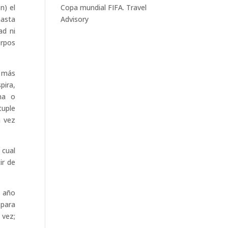
n) el
Copa mundial FIFA. Travel
hasta
Advisory
ad ni
erpos
a más
pira,
ina o
tuple
a vez
 cual
ir de
l año
 para
 vez;