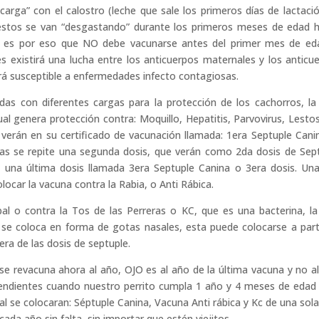
rga” con el calostro (leche que sale los primeros días de lactació
 estos se van “desgastando” durante los primeros meses de edad 
s, es por eso que NO debe vacunarse antes del primer mes de ed
 existirá una lucha entre los anticuerpos maternales y los anticu
rá susceptible a enfermedades infecto contagiosas.
das con diferentes cargas para la protección de los cachorros, l
al genera protección contra: Moquillo, Hepatitis, Parvovirus, Lestos
a verán en su certificado de vacunación llamada: 1era Septuple Can
ías se repite una segunda dosis, que verán como 2da dosis de Sep
s, una última dosis llamada 3era Septuple Canina o 3era dosis. Un
ocar la vacuna contra la Rabia, o Anti Rábica.
pal o contra la Tos de las Perreras o KC, que es una bacterina, la
y se coloca en forma de gotas nasales, esta puede colocarse a part
era de las dosis de septuple.
se revacuna ahora al año, OJO es al año de la última vacuna y no a
pendientes cuando nuestro perrito cumpla 1 año y 4 meses de edad
 se colocaran: Séptuple Canina, Vacuna Anti rábica y Kc de una sola
a año sin falta, sin importar que estén viejitos.