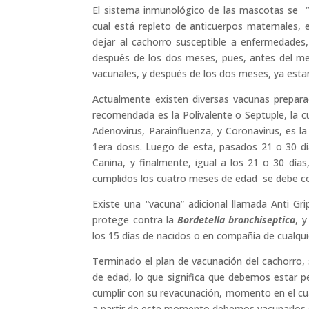
El sistema inmunológico de las mascotas se “ca
cual está repleto de anticuerpos maternales,
dejar al cachorro susceptible a enfermedade
después de los dos meses, pues, antes del mes
vacunales, y después de los dos meses, ya esta
Actualmente existen diversas vacunas prepara
recomendada es la Polivalente o Septuple, la cu
Adenovirus, Parainfluenza, y Coronavirus, es l
1era dosis. Luego de esta, pasados 21 o 30 d
Canina, y finalmente, igual a los 21 o 30 día
cumplidos los cuatro meses de edad se debe col
Existe una “vacuna” adicional llamada Anti Gri
protege contra la
Bordetella bronchiseptica
, 
los 15 días de nacidos o en compañía de cualqui
Terminado el plan de vacunación del cachorro, 
de edad, lo que significa que debemos estar 
cumplir con su revacunación, momento en el cual
a partir de este momento debemos vacunarlos cad