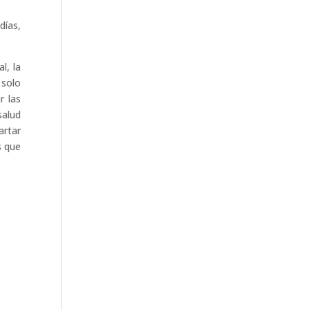
días,
l, la
 solo
r las
salud
artar
s que