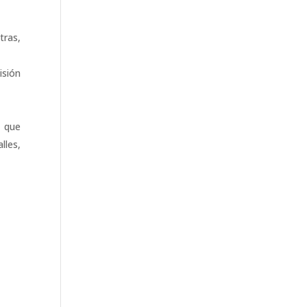
tras,
isión
s que
lles,