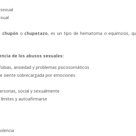
 sexual
xual
,
chupón
o
chupetazo
, es un tipo de hematoma o equimosis, q
cia de los abusos sexuales:
 fobias, ansiedad y problemas psicosomáticos
a se siente sobrecargada por emociones
personas, social y sexualmente
 límites y autoafirmarse
iolencia