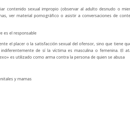
ciar contenido sexual impropio (observar al adulto desnudo o mie
as, ver material pornográfico o asistir a conversaciones de cont
re es el responsable
nte el placer o la satisfacción sexual del ofensor, sino que tiene qu
 indiferentemente de sí la víctima es masculina o femenina. El a
«sexo» es utilizado como arma contra la persona de quien se abusa
genitales y mamas