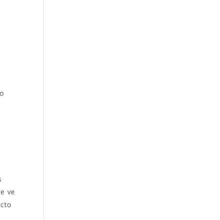
to
s
se ve
ecto