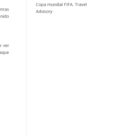
Copa mundial FIFA. Travel
ntras
Advisory
enido
e ver
taque