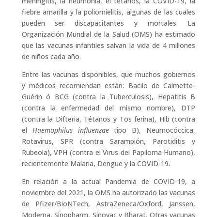
meningitis, la neumonía, el tétanos, la COVID-19, la
fiebre amarilla y la poliomielitis, algunas de las cuales
pueden ser discapacitantes y mortales. La
Organización Mundial de la Salud (OMS) ha estimado
que las vacunas infantiles salvan la vida de 4 millones
de niños cada año.
Entre las vacunas disponibles, que muchos gobiernos
y médicos recomiendan están: Bacilo de Calmette-
Guérin ó BCG (contra la Tuberculosis), Hepatitis B
(contra la enfermedad del mismo nombre), DTP
(contra la Difteria, Tétanos y Tos ferina), Hib (contra
el
Haemophilus influenzae
tipo B), Neumocóccica,
Rotavirus, SPR (contra Sarampión, Parotiditis y
Rubeola), VPH (contra el Virus del Papiloma Humano),
recientemente Malaria, Dengue y la COVID-19.
En relación a la actual Pandemia de COVID-19, a
noviembre del 2021, la OMS ha autorizado las vacunas
de Pfizer/BioNTech, AstraZeneca/Oxford, Janssen,
Moderna, Sinopharm, Sinovac y Bharat. Otras vacunas